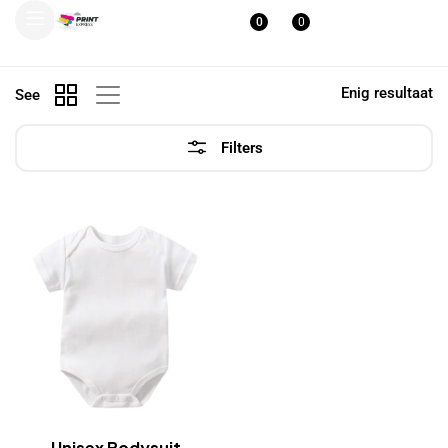
0
0
Enig resultaat
See
Filters
Unisex Bodysuit