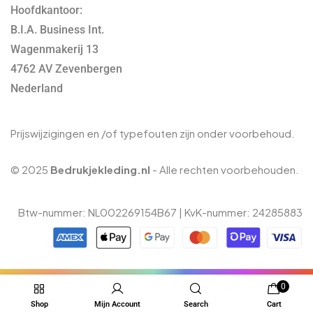
Hoofdkantoor:
B.I.A. Business Int.
Wagenmakerij 13
4762 AV Zevenbergen
Nederland
Prijswijzigingen en /of typefouten zijn onder voorbehoud.
© 2025
Bedrukjekleding.nl
- Alle rechten voorbehouden.
Btw-nummer: NL002269154B67 | KvK-nummer: 24285883
0
Shop
Mijn Account
Search
Cart