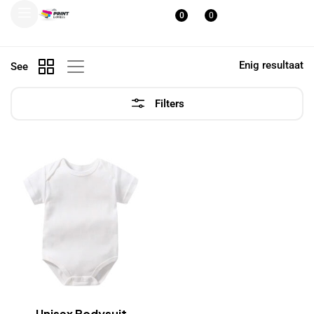
0
0
Enig resultaat
See
Filters
Unisex Bodysuit