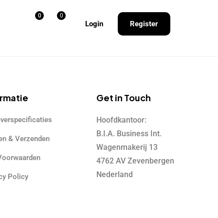
0
0
Login
Register
ormatie
Get in Touch
verspecificaties
Hoofdkantoor:
B.I.A. Business Int.
en & Verzenden
Wagenmakerij 13
 Voorwaarden
4762 AV Zevenbergen
Nederland
cy Policy