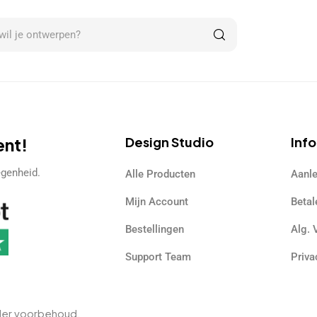
ent!
Design Studio
Inf
egenheid.
Alle Producten
Aanle
Mijn Account
Betal
Bestellingen
Alg.
Support Team
Priva
nder voorbehoud.