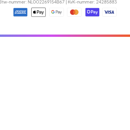
Btw-nummer: NL002269154B67 | KvK-nummer: 24285883