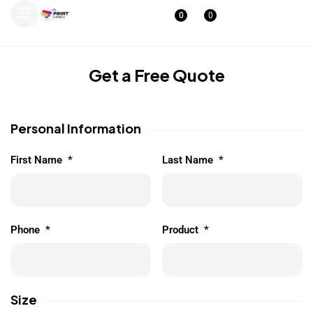
0
0
Get a Free Quote
Personal Information
First Name
*
Last Name
*
Phone
*
Product
*
Size