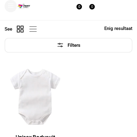
0
0
Enig resultaat
See
Filters
Unisex Bodysuit